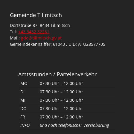
t
e
Gemeinde Tillmitsch
n
Dorfstraße 87, 8434 Tillmitsch
n
Tel:
+43 3452 82261
Mail:
gde@tillmitsch.gv.at
u
Gemeindekennziffer: 61043 , UID: ATU28577705
m
m
Amtsstunden / Parteienverkehr
e
MO
07:30 Uhr – 12:00 Uhr
r
DI
07:30 Uhr – 12:00 Uhr
i
MI
07:30 Uhr – 12:00 Uhr
DO
07:30 Uhr – 12:00 Uhr
e
FR
07:30 Uhr – 12:00 Uhr
r
INFO
und nach telefonischer Vereinbarung