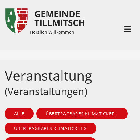
GEMEINDE
Inhalt
Hauptmenü
TILLMITSCH
(
(
Accesskey
Accesskey
Herzlich Willkommen
1)
2)
Veranstaltung
(Veranstaltungen)
ALLE
ÜBERTRAGBARES KLIMATICKET 1
ÜBERTRAGBARES KLIMATICKET 2