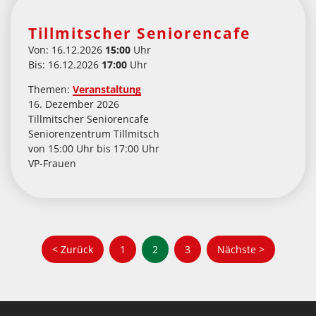
Tillmitscher Seniorencafe
Von: 16.12.2026
15:00
Uhr
Bis: 16.12.2026
17:00
Uhr
Themen:
Veranstaltung
16. Dezember 2026
Tillmitscher Seniorencafe
Seniorenzentrum Tillmitsch
von 15:00 Uhr bis 17:00 Uhr
VP-Frauen
S
< Zurück
1
2
3
Nächste >
e
i