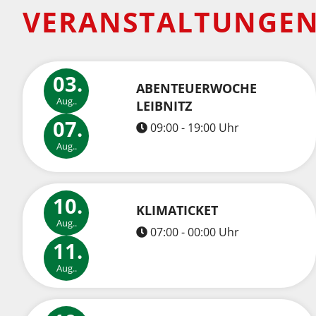
P
VERANSTALTUNGE
E
I
S
03.
ABENTEUERWOCHE
E
Aug..
LEIBNITZ
Ö
07.
09:00 - 19:00 Uhr
L
Aug..
R
I
10.
KLIMATICKET
C
Aug..
07:00 - 00:00 Uhr
H
11.
T
Aug..
I
G