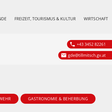
NDE
FREIZEIT, TOURISMUS & KULTUR
WIRTSCHAFT
phone
+43 3452 82261
email
gde@tillmitsch.gv.at
WEHR
GASTRONOMIE & BEHERBUNG