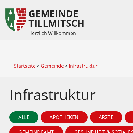
GEMEINDE
Inhalt
Hauptmenü
TILLMITSCH
Herzlich Willkommen
(
(
Accesskey
Accesskey
1)
2)
Startseite
>
Gemeinde
>
Infrastruktur
Infrastruktur
ALLE
APOTHEKEN
ÄRZTE
GEMEINDEAMT
GESUNDHEIT & SOZIALE