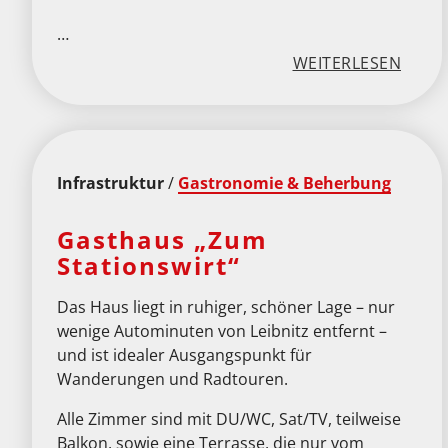
…
:
WEITERLESEN
„
F
F
Infrastruktur
/
Gastronomie & Beherbung
N
E
Gasthaus „Zum
U
Stationswirt“
T
Das Haus liegt in ruhiger, schöner Lage – nur
I
wenige Autominuten von Leibnitz entfernt –
L
und ist idealer Ausgangspunkt für
Wanderungen und Radtouren.
L
M
Alle Zimmer sind mit DU/WC, Sat/TV, teilweise
Balkon, sowie eine Terrasse, die nur vom
I