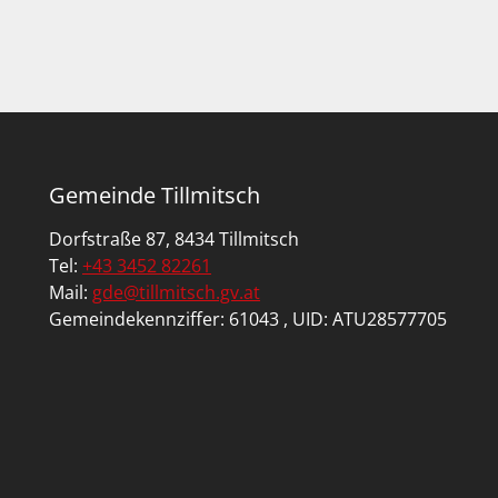
i
„
Z
t
U
e
M
n
S
Gemeinde Tillmitsch
T
n
Dorfstraße 87, 8434 Tillmitsch
A
u
Tel:
+43 3452 82261
T
Mail:
gde@tillmitsch.gv.at
m
I
Gemeindekennziffer: 61043 , UID: ATU28577705
O
m
N
e
S
r
W
I