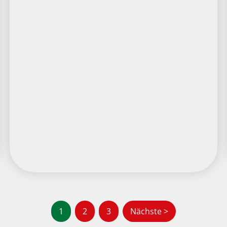
1
2
3
Nächste >