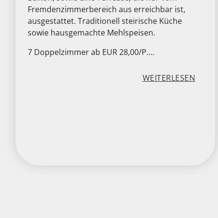
Fremdenzimmerbereich aus erreichbar ist,
T
ausgestattet. Traditionell steirische Küche
S
sowie hausgemachte Mehlspeisen.
C
7 Doppelzimmer ab EUR 28,00/P.…
H
“
:
WEITERLESEN
„
G
A
S
T
H
A
S
U
e
S