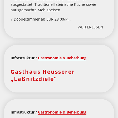
ausgestattet. Traditionell steirische Küche sowie
hausgemachte Mehlspeisen.
7 Doppelzimmer ab EUR 28,00/P.…
:
WEITERLESEN
„
G
A
Infrastruktur
/
Gastronomie & Beherbung
S
T
Gasthaus Heusserer
H
„Laßnitzdiele“
A
U
S
„
Infrastruktur
/
Gastronomie & Beherbung