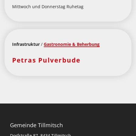
T
Mittwoch und Donnerstag Ruhetag
“
“
Infrastruktur
/
Gastronomie & Beherbung
Petras Pulverbude
Gemeinde Tillmitsch
Dorfstraße 87, 8434 Tillmitsch