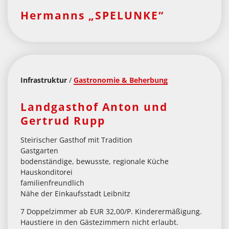
Z
Hermanns „SPELUNKE“
U
M
S
T
Infrastruktur
/
Gastronomie & Beherbung
A
T
Landgasthof Anton und
I
Gertrud Rupp
O
Steirischer Gasthof mit Tradition
N
Gastgarten
bodenständige, bewusste, regionale Küche
S
Hauskonditorei
familienfreundlich
W
Nähe der Einkaufsstadt Leibnitz
I
7 Doppelzimmer ab EUR 32,00/P. Kinderermäßigung.
R
Haustiere in den Gästezimmern nicht erlaubt.