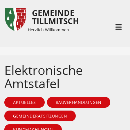
GEMEINDE
Inhalt
Hauptmenü
TILLMITSCH
(
(
Accesskey
Accesskey
Herzlich Willkommen
1)
2)
Elektronische
Amtstafel
AKTUELLES
BAUVERHANDLUNGEN
GEMEINDERATSITZUNGEN
KUNDMACHUNGEN