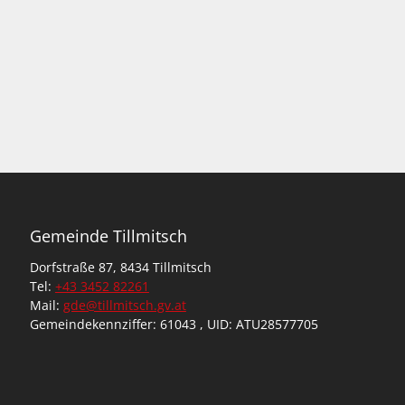
Gemeinde Tillmitsch
Dorfstraße 87, 8434 Tillmitsch
Tel:
+43 3452 82261
Mail:
gde@tillmitsch.gv.at
Gemeindekennziffer: 61043 , UID: ATU28577705