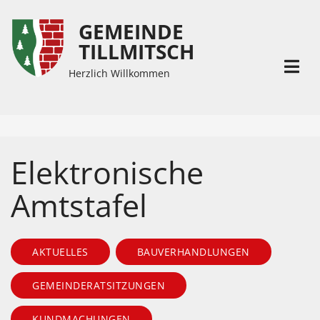
GEMEINDE
Inhalt
Hauptmenü
TILLMITSCH
(
(
Accesskey
Accesskey
Herzlich Willkommen
1)
2)
Elektronische
Amtstafel
AKTUELLES
BAUVERHANDLUNGEN
GEMEINDERATSITZUNGEN
KUNDMACHUNGEN