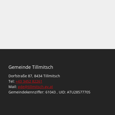
Gemeinde Tillmitsch
Dorfstraße 87, 8434 Tillmitsch
Tel:
+43 3452 82261
Mail:
gde@tillmitsch.gv.at
Gemeindekennziffer: 61043 , UID: ATU28577705