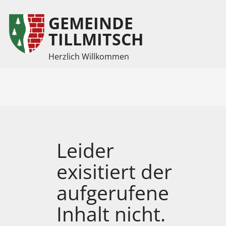
GEMEINDE
Inhalt
Hauptmenü
TILLMITSCH
Herzlich Willkommen
(
(
Accesskey
Accesskey
1)
2)
Leider
exisitiert der
aufgerufene
Inhalt nicht.