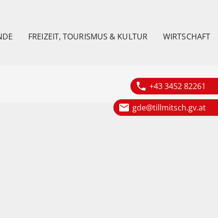
NDE
FREIZEIT, TOURISMUS & KULTUR
WIRTSCHAFT
phone
+43 3452 82261
email
gde@tillmitsch.gv.at