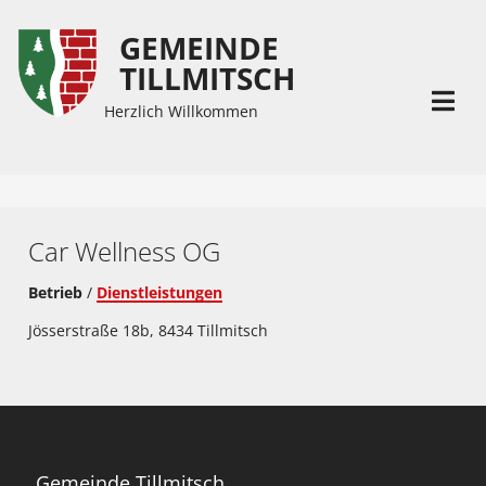
GEMEINDE
Inhalt
Hauptmenü
TILLMITSCH
(
(
Accesskey
Accesskey
Herzlich Willkommen
1)
2)
Car Wellness OG
Betrieb
/
Dienstleistungen
Jösserstraße 18b, 8434 Tillmitsch
Gemeinde Tillmitsch