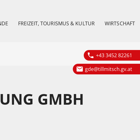
NDE
FREIZEIT, TOURISMUS & KULTUR
WIRTSCHAFT
phone
+43 3452 82261
email
gde@tillmitsch.gv.at
TUNG GMBH