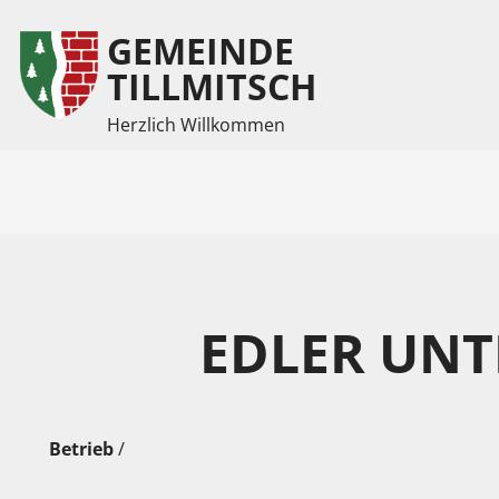
GEMEINDE
Inhalt
Hauptmenü
TILLMITSCH
Herzlich Willkommen
(
(
Accesskey
Accesskey
1)
2)
EDLER UN
Betrieb
/