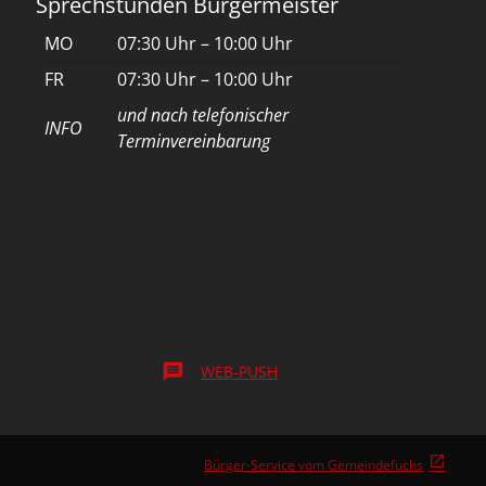
Sprechstunden Bürgermeister
MO
07:30 Uhr – 10:00 Uhr
FR
07:30 Uhr – 10:00 Uhr
und nach telefonischer
INFO
Terminvereinbarung
message
WEB-PUSH
Bürger-Service vom Gemeindefuchs