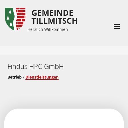
GEMEINDE
Inhalt
Hauptmenü
TILLMITSCH
(
(
Accesskey
Accesskey
Herzlich Willkommen
1)
2)
Findus HPC GmbH​
Betrieb
/
Dienstleistungen