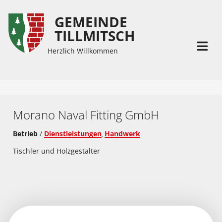
GEMEINDE
Inhalt
Hauptmenü
TILLMITSCH
(
(
Accesskey
Accesskey
Herzlich Willkommen
1)
2)
Morano Naval Fitting GmbH
Betrieb
/
Dienstleistungen
Handwerk
,
Tischler und Holzgestalter