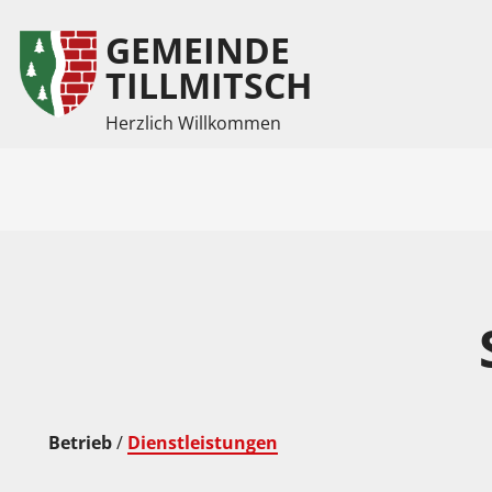
GEMEINDE
Inhalt
Hauptmenü
TILLMITSCH
Herzlich Willkommen
(
(
Accesskey
Accesskey
1)
2)
Betrieb
/
Dienstleistungen