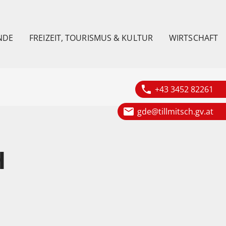
NDE
FREIZEIT, TOURISMUS & KULTUR
WIRTSCHAFT
phone
+43 3452 82261
email
gde@tillmitsch.gv.at
H