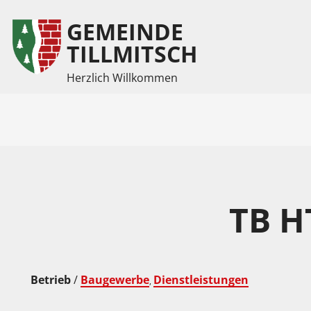
GEMEINDE
Inhalt
Hauptmenü
TILLMITSCH
Herzlich Willkommen
(
(
Accesskey
Accesskey
1)
2)
TB 
Betrieb
/
Baugewerbe
Dienstleistungen
,