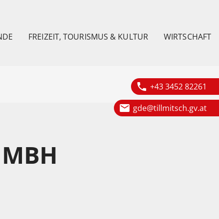
NDE
FREIZEIT, TOURISMUS & KULTUR
WIRTSCHAFT
phone
+43 3452 82261
email
gde@tillmitsch.gv.at
GMBH