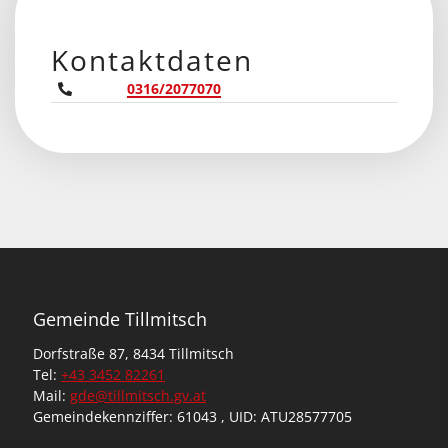
Kontaktdaten
0316/2077070
Gemeinde Tillmitsch
Dorfstraße 87, 8434 Tillmitsch
Tel:
+43 3452 82261
Mail:
gde@tillmitsch.gv.at
Gemeindekennziffer: 61043 , UID: ATU28577705