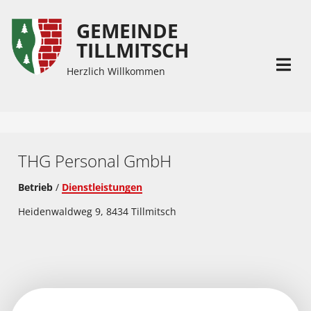
GEMEINDE
Inhalt
Hauptmenü
TILLMITSCH
(
(
Accesskey
Accesskey
Herzlich Willkommen
1)
2)
THG Personal GmbH
Betrieb
/
Dienstleistungen
Heidenwaldweg 9, 8434 Tillmitsch