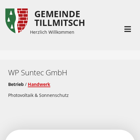
GEMEINDE
Inhalt
Hauptmenü
TILLMITSCH
(
(
Accesskey
Accesskey
Herzlich Willkommen
1)
2)
WP Suntec GmbH
Betrieb
/
Handwerk
Photovoltaik & Sonnenschutz