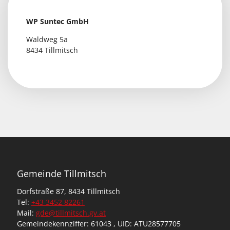
WP Suntec GmbH
Waldweg 5a
8434 Tillmitsch
Gemeinde Tillmitsch
Dorfstraße 87, 8434 Tillmitsch
Tel:
+43 3452 82261
Mail:
gde@tillmitsch.gv.at
Gemeindekennziffer: 61043 , UID: ATU28577705