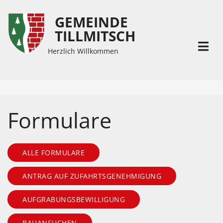
GEMEINDE
Inhalt
Hauptmenü
TILLMITSCH
(
(
Accesskey
Accesskey
Herzlich Willkommen
1)
2)
Formulare
ALLE FORMULARE
ANTRAG AUF ZUFAHRTSGENEHMIGUNG
AUFGRABUNGSBEWILLIGUNG
BAUANSUCHEN