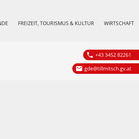
NDE
FREIZEIT, TOURISMUS & KULTUR
WIRTSCHAFT
phone
+43 3452 82261
email
gde@tillmitsch.gv.at