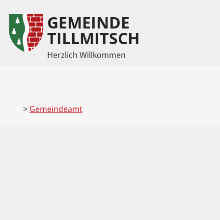
GEMEINDE
Inhalt
Hauptmenü
TILLMITSCH
Herzlich Willkommen
(
(
Accesskey
Accesskey
1)
2)
>
Gemeindeamt