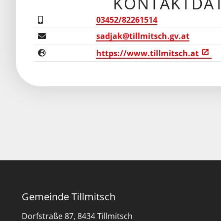
KONTAKTDA
03452/82261514
sadjak@tillmitsch.gv.at
https://www.tillmitsch.at
Gemeinde Tillmitsch
Dorfstraße 87, 8434 Tillmitsch