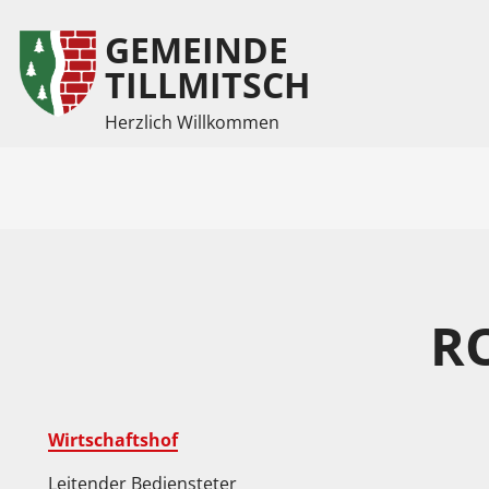
GEMEINDE
Inhalt
Hauptmenü
TILLMITSCH
Herzlich Willkommen
(
(
Accesskey
Accesskey
1)
2)
R
Wirtschaftshof
Leitender Bediensteter