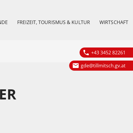
NDE
FREIZEIT, TOURISMUS & KULTUR
WIRTSCHAFT
phone
+43 3452 82261
email
gde@tillmitsch.gv.at
ER