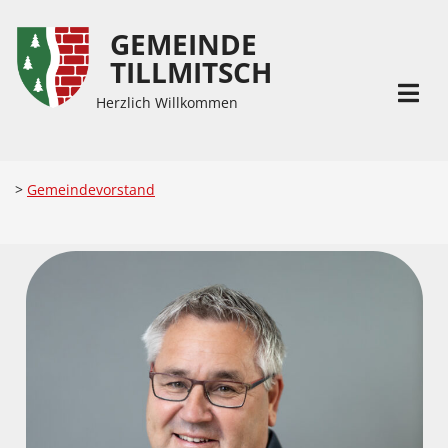
GEMEINDE
Inhalt
Hauptmenü
TILLMITSCH
(
(
Accesskey
Accesskey
Herzlich Willkommen
1)
2)
>
Gemeindevorstand