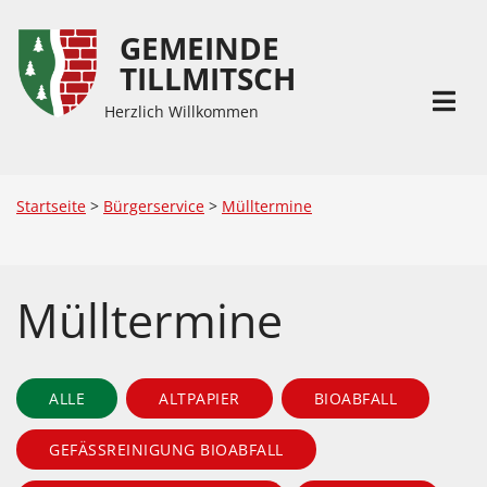
GEMEINDE
Inhalt
Hauptmenü
TILLMITSCH
(
(
Accesskey
Accesskey
Herzlich Willkommen
1)
2)
Startseite
>
Bürgerservice
>
Mülltermine
Mülltermine
ALLE
ALTPAPIER
BIOABFALL
GEFÄSSREINIGUNG BIOABFALL