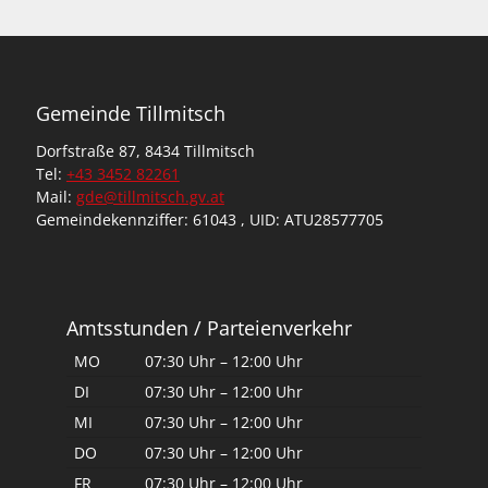
i
t
e
Gemeinde Tillmitsch
n
Dorfstraße 87, 8434 Tillmitsch
n
Tel:
+43 3452 82261
Mail:
gde@tillmitsch.gv.at
u
Gemeindekennziffer: 61043 , UID: ATU28577705
m
m
Amtsstunden / Parteienverkehr
e
MO
07:30 Uhr – 12:00 Uhr
r
DI
07:30 Uhr – 12:00 Uhr
i
MI
07:30 Uhr – 12:00 Uhr
DO
07:30 Uhr – 12:00 Uhr
e
FR
07:30 Uhr – 12:00 Uhr