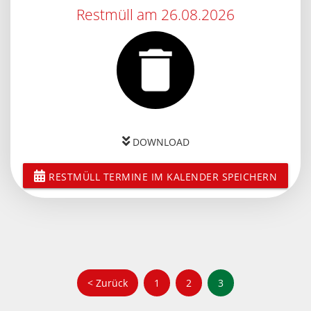
Restmüll am 26.08.2026
DOWNLOAD
RESTMÜLL TERMINE IM KALENDER SPEICHERN
S
< Zurück
1
2
3
e