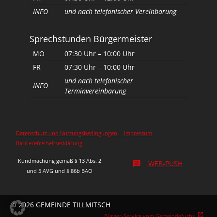
r
INFO
und nach telefonischer Vereinbarung
u
Sprechstunden Bürgermeister
n
MO
07:30 Uhr – 10:00 Uhr
g
FR
07:30 Uhr – 10:00 Uhr
d
und nach telefonischer
INFO
Terminvereinbarung
e
r
B
Datenschutz und Nutzungsbedingungen
Impressum
Barrierefreiheitserklärung
e
Kundmachung gemäß § 13 Abs. 2
WEB-PUSH
message
i
und 5 AVG und § 86b BAO
t
r
© 2026 GEMEINDE TILLMITSCH
Bürger-Service vom Gemeindefuchs