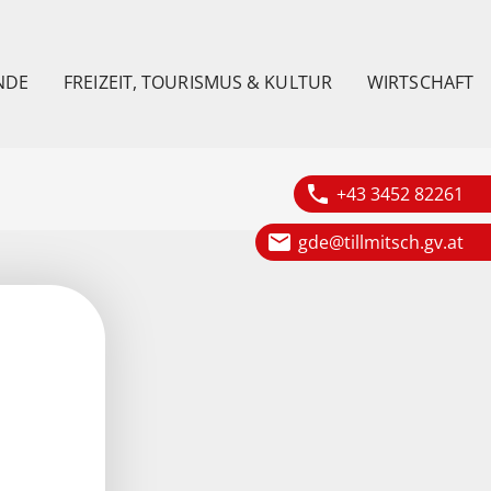
NDE
FREIZEIT, TOURISMUS & KULTUR
WIRTSCHAFT
phone
+43 3452 82261
email
gde@tillmitsch.gv.at