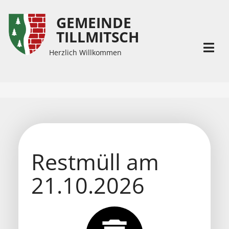
GEMEINDE
Inhalt
Hauptmenü
TILLMITSCH
(
(
Accesskey
Accesskey
Herzlich Willkommen
1)
2)
Restmüll am
21.10.2026