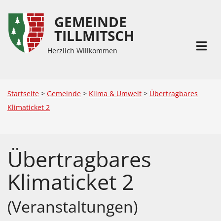
GEMEINDE
Inhalt
Hauptmenü
TILLMITSCH
(
(
Accesskey
Accesskey
Herzlich Willkommen
1)
2)
Startseite
>
Gemeinde
>
Klima & Umwelt
>
Übertragbares
Klimaticket 2
Übertragbares
Klimaticket 2
(Veranstaltungen)