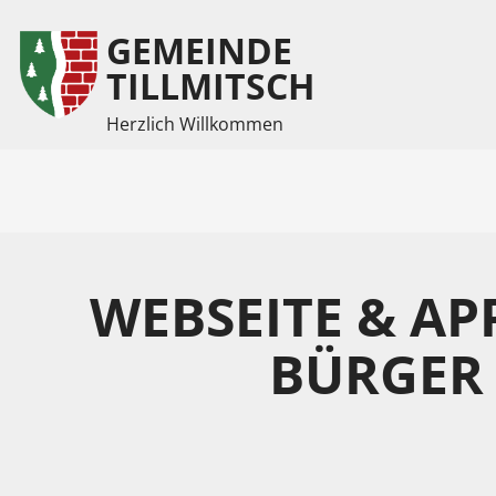
GEMEINDE
Inhalt
Hauptmenü
TILLMITSCH
Herzlich Willkommen
(
(
Accesskey
Accesskey
1)
2)
WEBSEITE & AP
BÜRGER 