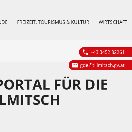
NDE
FREIZEIT, TOURISMUS & KULTUR
WIRTSCHAFT
phone
+43 3452 82261
email
gde@tillmitsch.gv.at
PORTAL FÜR DIE
LLMITSCH