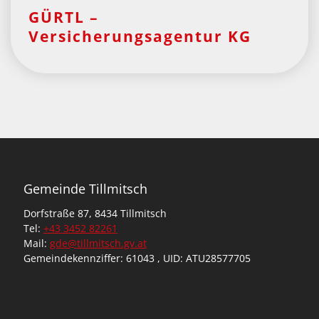
GÜRTL –
Versicherungsagentur KG
Gemeinde Tillmitsch
Dorfstraße 87, 8434 Tillmitsch
Tel:
+43 3452 82261
Mail:
gde@tillmitsch.gv.at
Gemeindekennziffer: 61043 , UID: ATU28577705