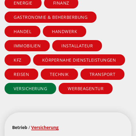
ENERGIE
FINANZ
GASTRONOMIE & BEHERBERBUNG
HANDEL
HANDWERK
IMMOBILIEN
INSTALLATEUR
KFZ
KÖRPERNAHE DIENSTLEISTUNGEN
REISEN
TECHNIK
TRANSPORT
VERSICHERUNG
WERBEAGENTUR
Betrieb
/
Versicherung