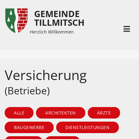
GEMEINDE
Inhalt
Hauptmenü
TILLMITSCH
(
(
Accesskey
Accesskey
Herzlich Willkommen
1)
2)
Versicherung
(Betriebe)
ALLE
ARCHITEKTEN
ÄRZTE
BAUGEWERBE
DIENSTLEISTUNGEN