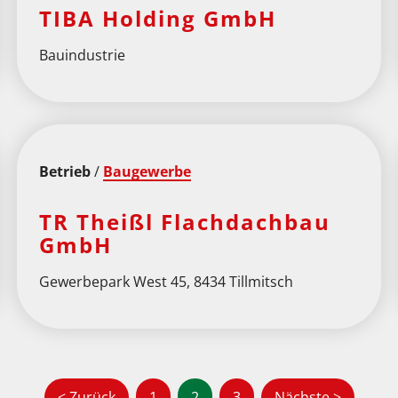
TIBA Holding GmbH
Bauindustrie
Betrieb
/
Baugewerbe
TR Theißl Flachdachbau
GmbH
Gewerbepark West 45, 8434 Tillmitsch
< Zurück
1
2
3
Nächste >