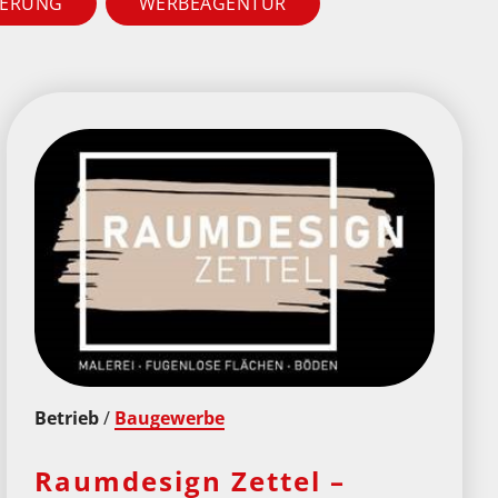
HERUNG
WERBEAGENTUR
Betrieb
/
Baugewerbe
Raumdesign Zettel –