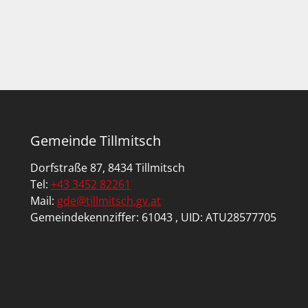
e
i
t
e
n
Gemeinde Tillmitsch
n
Dorfstraße 87, 8434 Tillmitsch
u
Tel:
+43 3452 82261
Mail:
gde@tillmitsch.gv.at
m
Gemeindekennziffer: 61043 , UID: ATU28577705
m
e