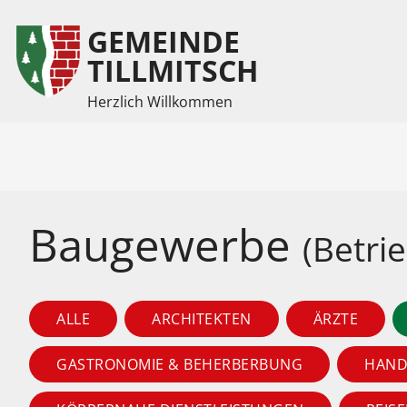
GEMEINDE
Inhalt
Hauptmenü
TILLMITSCH
Herzlich Willkommen
(
(
Accesskey
Accesskey
1)
2)
Baugewerbe
(Betri
ALLE
ARCHITEKTEN
ÄRZTE
GASTRONOMIE & BEHERBERBUNG
HAND