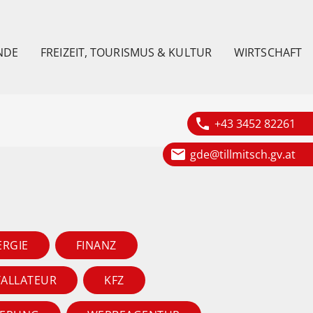
NDE
FREIZEIT, TOURISMUS & KULTUR
WIRTSCHAFT
phone
+43 3452 82261
email
gde@tillmitsch.gv.at
ERGIE
FINANZ
TALLATEUR
KFZ